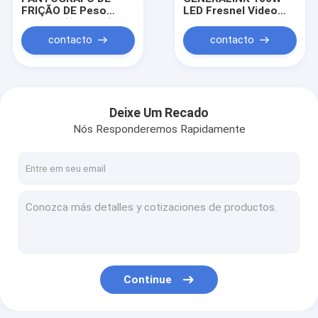
FRIÇÃO DE Peso
LED Fresnel Video
Pesado ((1,2-4m)
Light High CRI Luz de
Fresnel de
contacto
contacto
tungstênio com jugo
operado por poste
Deixe Um Recado
Nós Responderemos Rapidamente
casa
produtos
Continue
Tour pela Fábrica