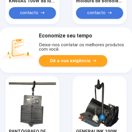
KN60AS 100W da luz
moldura de borboleta
suave de 96 diodos
3,6 m*3,6 m
emissores de luz
contacto
contacto
projetou para uma
altura da iluminação
do filme e do estúdio
de 3m
Economize seu tempo
Deixe-nos contatar os melhores produtos
com você.
Dê a sua exigência
PANTÓGRAFO DE
GENERALINK 100W