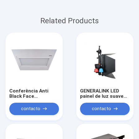
Related Products
Conferência Anti
GENERALINK LED
Black Face
painel de luz suave
Incorporado Elétrico
120W para
Flip Surface Light
iluminação de
contacto
contacto
estúdio ((polar
operado jugo)