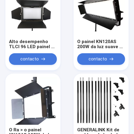
Alto desempenho
O painel KN120AS
TLCI 96 LED painel de
200W da luz suave do
luz suave 120W para
diodo emissor de luz
iluminação de
da cor do Bi projetou
contacto
contacto
estúdio ((polar
a iluminação do filme
operado jugo)
e do estúdio
O Ra > o painel
GENERALINK Kit de