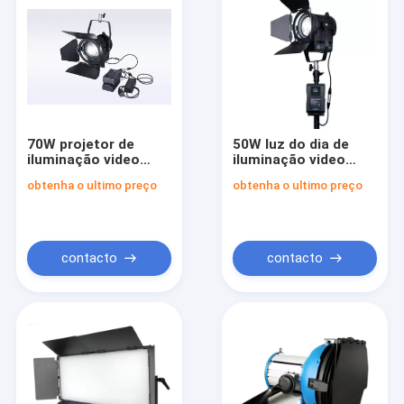
70W projetor de
50W luz do dia de
iluminação video
iluminação video
exterior CRI>96 do
exterior CRI>96 do
obtenha o ultimo preço
obtenha o ultimo preço
diodo emissor de luz
diodo emissor de luz
Fresnel com a placa
Fresnel com a placa
da bateria da V-
da bateria da V-
montagem de Sony
montagem de Sony
contacto
contacto
casa
produtos
Tour pela Fábrica