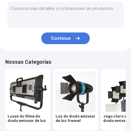
Painéis claros conduzidos para o vídeo
Luzes de HMI
Luzes do diodo emissor de luz RGBW
Continue
Luzes do espaço do diodo emissor de luz
Acessórios
Nossas Categorias
Luz LED com comando por poste
Luz mono LED
Luzes do filme do
Luz do diodo emissor
Jogo claro vid
diodo emissor de luz
de luz fresnel
diodo emissor 