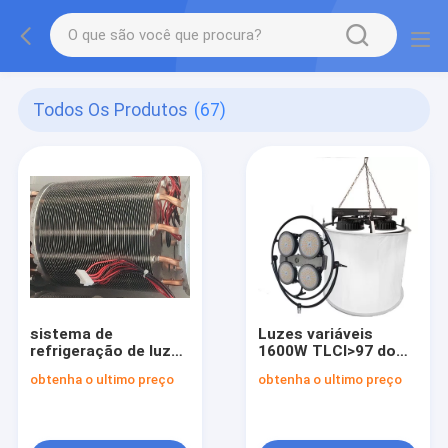
Todos Os Produtos
(67)
sistema de
Luzes variáveis
refrigeração de luz
1600W TLCI>97 do
do diodo emissor de
espaço do diodo
obtenha o ultimo preço
obtenha o ultimo preço
luz Fresnel de GL
emissor de luz do
200W100W
CCT 2600K-6600K
para a iluminação do
filme e do estúdio