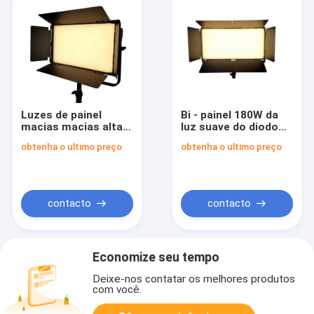
Luzes de painel
Bi - painel 180W da
macias macias altas
luz suave do diodo
do diodo emissor de
emissor de luz da cor
obtenha o ultimo preço
obtenha o ultimo preço
luz 100W de TLCI/CRI
com o R9>95 para a
com controle a
iluminação do filme
bordo de DMX & de
do diodo emissor de
LCD e placa da V-
luz
montagem
contacto
contacto
Economize seu tempo
Deixe-nos contatar os melhores produtos
com você.