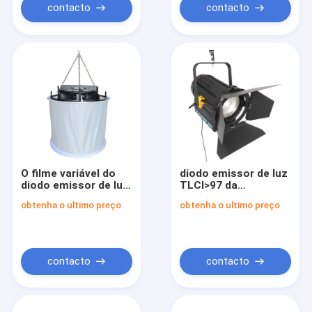
contacto
contacto
O filme variável do
diodo emissor de luz
diodo emissor de luz
TLCI>97 da
do CCT 2600K-6600K
substituição 450W
obtenha o ultimo preço
obtenha o ultimo preço
ilumina as luzes
de 5800K HMI Fresnel
1600W do espaço do
para a iluminação do
diodo emissor de luz
filme e do estúdio
com TLCI>97
contacto
contacto