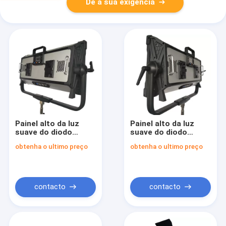
Dê a sua exigência
Painel alto da luz
Painel alto da luz
suave do diodo
suave do diodo
emissor de luz do
emissor de luz de
obtenha o ultimo preço
obtenha o ultimo preço
CRI/TLCI RGBW para
CRI/TLCI RGBW para
o filme que ilumina
a iluminação do filme
400W/controle do
e do estúdio com as
APP
placas da bateria da
V-montagem
contacto
contacto