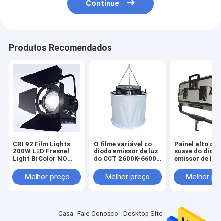
Continue
Produtos Recomendados
CRI 92 Film Lights
O filme variável do
Painel alto da 
200W LED Fresnel
diodo emissor de luz
suave do diod
Light Bi Color NO
do CCT 2600K-6600K
emissor de luz
Fan para Iluminação
ilumina as luzes
CRI/TLCI RGB
Profissional de
1600W do espaço do
o filme que ilu
Melhor preço
Melhor preço
Melhor pr
Estúdio ((Pole
diodo emissor de luz
400W/controle
Operated Yoke)
com TLCI>97
APP
Casa
Fale Conosco
Desktop Site