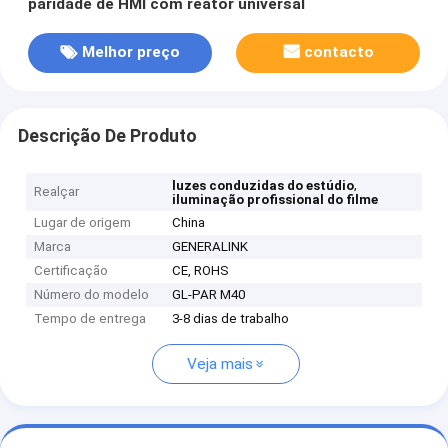
paridade de HMI com reator universal
Melhor preço
contacto
Descrição De Produto
,
luzes conduzidas do estúdio
Realçar
iluminação profissional do filme
Lugar de origem
China
Marca
GENERALINK
Certificação
CE, ROHS
Número do modelo
GL-PAR M40
Tempo de entrega
3-8 dias de trabalho
Veja mais